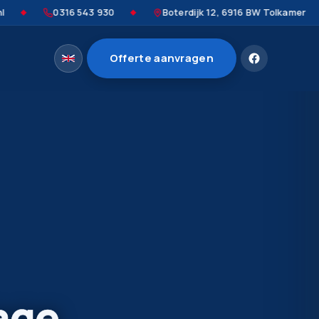
0316 543 930
Boterdijk 12, 6916 BW Tolkamer
◆
◆
Offerte aanvragen
age