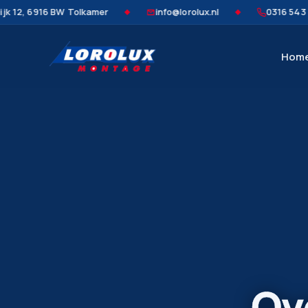
 6916 BW Tolkamer
info@lorolux.nl
0316 543 930
◆
◆
Hom
Ov