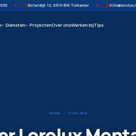
Boterdijk 12, 6916 BW Tolkamer
info@lorolux.nl
◆
◆
◆
e
Diensten
Projecten
Over ons
Werken bij
Tips
Home
/
Over ons
er Lorolux Mont