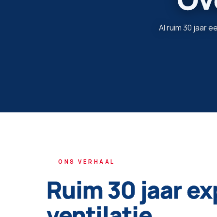
Al ruim 30 jaar 
ONS VERHAAL
Ruim
30
jaar
ex
ventilatie